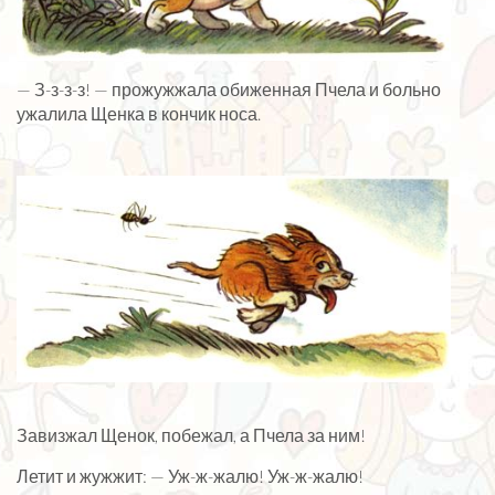
— З-з-з-з! — прожужжала обиженная Пчела и больно
ужалила Щенка в кончик носа.
Завизжал Щенок, побежал, а Пчела за ним!
Летит и жужжит: — Уж-ж-жалю! Уж-ж-жалю!