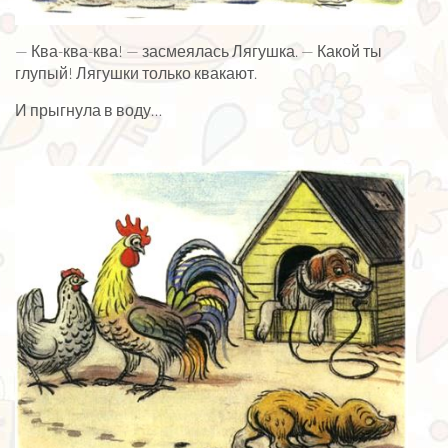
— Ква-ква-ква! — засмеялась Лягушка. — Какой ты
глупый! Лягушки только квакают.
И прыгнула в воду…