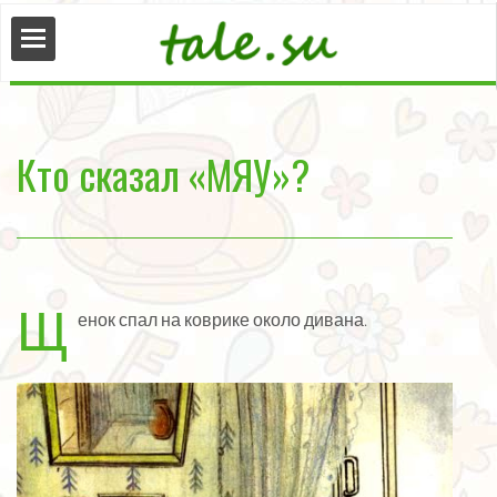
сказки
Кто сказал «МЯУ»?
нные
ые
Щ
енок спал на коврике около дивана.