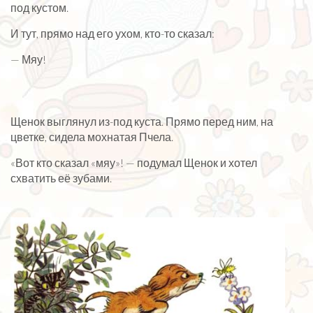
под кустом.
И тут, прямо над его ухом, кто-то сказал:
— Мяу!
Щенок выглянул из-под куста. Прямо перед ним, на
цветке, сидела мохнатая Пчела.
«Вот кто сказал «мяу»! — подумал Щенок и хотел
схватить её зубами.