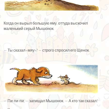
Когда он вырыл большую яму, оттуда выскочил
маленький серый Мышонок.
— Ты сказал «мяу»? — строго спросил его Щенок.
— Пи-пи-пи, — запищал Мышонок. — А кто так сказал?