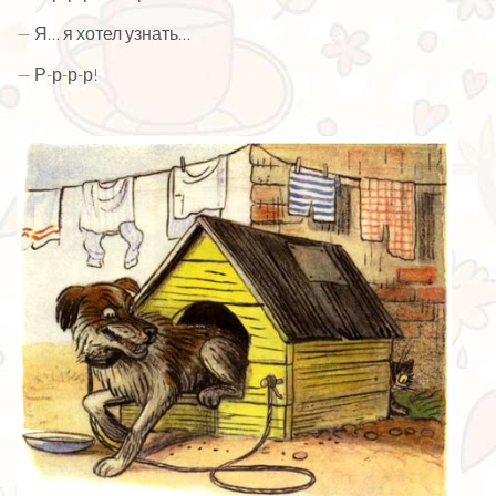
— Я… я хотел узнать…
— Р-р-р-р!