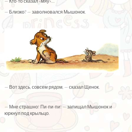
— Кто-то сказал «мяу»…
— Близко? — заволновался Мышонок.
— Вот здесь, совсем рядом, — сказал Щенок.
— Мне страшно! Пи-пи-пи! — запищал Мышонок и
юркнул под крыльцо.