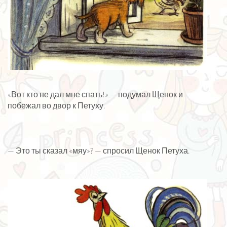
«Вот кто не дал мне спать!» — подумал Щенок и
побежал во двор к Петуху.
— Это ты сказал «мяу»? — спросил Щенок Петуха.