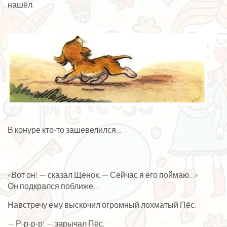
нашёл.
В конуре кто-то зашевелился…
«Вот он! — сказал Щенок. — Сейчас я его поймаю…»
Он подкрался поближе…
Навстречу ему выскочил огромный лохматый Пёс.
— Р-р-р-р! — зарычал Пёс.