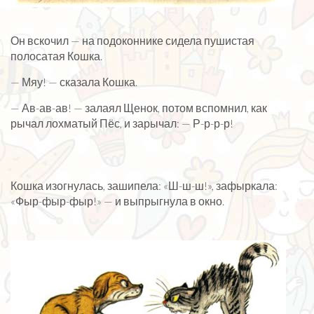
Он вскочил — на подоконнике сидела пушистая
полосатая Кошка.
— Мяу! — сказала Кошка.
— Ав-ав-ав! — залаял Щенок, потом вспомнил, как
рычал лохматый Пёс, и зарычал: — Р-р-р-р!
Кошка изогнулась, зашипела: «Ш-ш-ш!», зафыркала:
«Фыр-фыр-фыр!» — и выпрыгнула в окно.