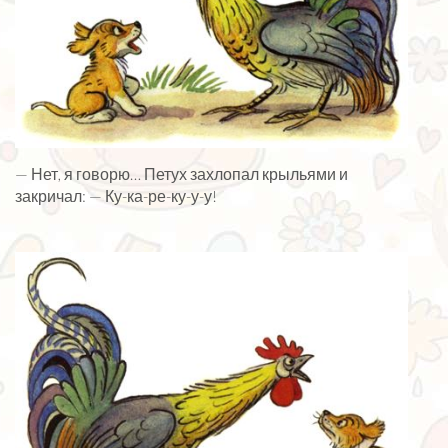
— Нет, я говорю… Петух захлопал крыльями и
закричал: — Ку-ка-ре-ку-у-у!