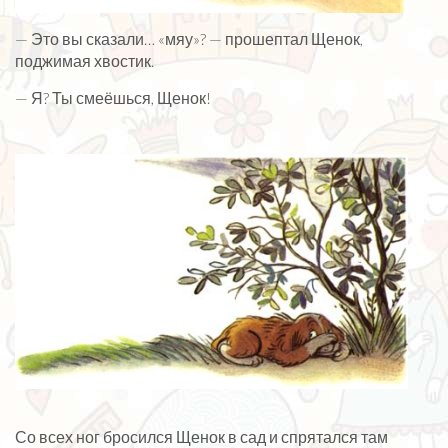
— Это вы сказали… «мяу»? — прошептал Щенок,
поджимая хвостик.
— Я? Ты смеёшься, Щенок!
Со всех ног бросился Щенок в сад и спрятался там