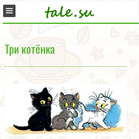
сказки
Три котёнка
нные
ые