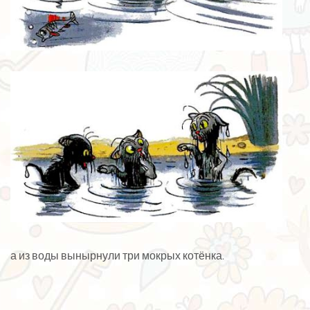
а из воды вынырнули три мокрых котёнка.