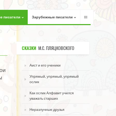
е писатели
Зарубежные писатели
СКАЗКИ
М.С. ПЛЯЦКОВСКОГО
Аист и его ученики
вои
ы
Упрямый, упрямый, упрямый
ослик
Как ослик Алфавит учился
уважать старших
Неразлучные друзья