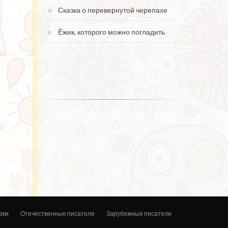
Сказка о перевернутой черепахе
Ёжик, которого можно погладить
зки
Отечественные писатели
Зарубежные писатели