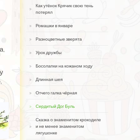
Как утёнок Крячик свою тень
потерял
Ромашки в январе
Разноцветные зверята
а,
Урок дружбы
Босолапки на кожаном ходу
у
Длинная шея
,
Отчего галка чёрная
Сердитый Дог Буль
Сказка о знаменитом крокодиле
и не менее знаменитом
лягушонке