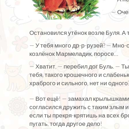
— Оче
Остановился утёнок возле Буля. А 
— У тебя много др-р-рузей? — Мно-
козлёнок Мармеладик, поросе…
— Хватит, — перебил дог Буль. — Ты
тебя, такого кро­шечного и слабеньк
храброго и сильного, нет ни одного
— Вот ещё! — замахал крылышками 
согласился дружить с таким злым 
если ты прекря-крятишь на всех бр
пугать, тогда другое дело!