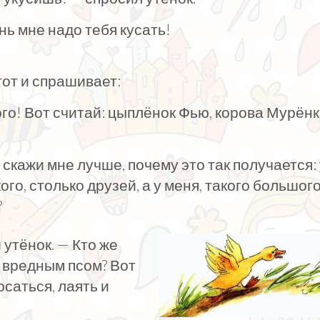
нь мне надо тебя кусать!
тот и спрашивает:
ого! Вот считай: цыплёнок Фью, корова Мурёнк
 скажи мне лучше, почему это так получается: 
ого, столько друзей, а у меня, та­кого большого
?
утёнок. — Кто же
и вредным псом? Вот
осаться, лаять и