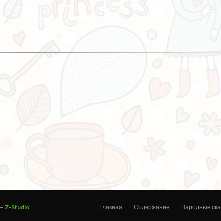
 —
Z-Studio
Главная
Содержание
Народные ска