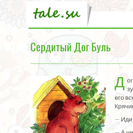
Сердитый Дог Буль
Д
о
зу
его вс
Крячи
— Иди
— А не