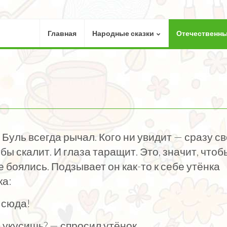
Главная
Народные сказки
Отечественны
г Буль всегда рычал. Кого ни увидит — сразу с
бы скалит. И глаза таращит. Это, значит, чтоб
е боялись. Подзывает он как-то к себе утёнка
ка:
 сюда!
 укусишь? — спросил утёнок.