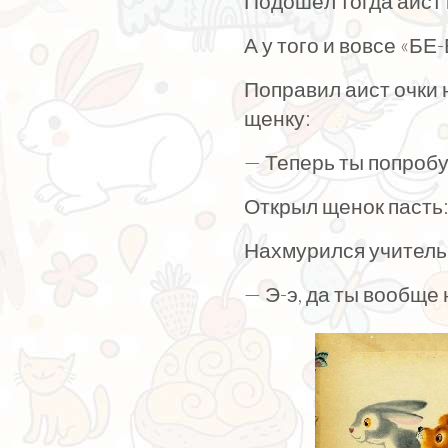
Подошёл тогда аист 
А у того и вовсе «БЕ
Поправил аист очки 
щенку:
— Теперь ты попробу
Открыл щенок пасть:
Нахмурился учитель
— Э-э, да ты вообще 