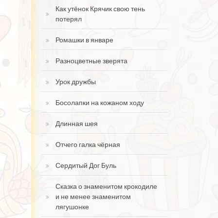
Как утёнок Крячик свою тень
потерял
Ромашки в январе
Разноцветные зверята
Урок дружбы
Босолапки на кожаном ходу
Длинная шея
Отчего галка чёрная
Сердитый Дог Буль
Сказка о знаменитом крокодиле
и не менее знаменитом
лягушонке