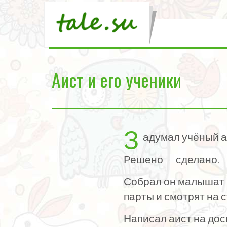
Аист и его ученики
З
адумал учёный а
Решено — сделано.
Собрал он малышат н
парты и смотрят на с
Написал аист на дос