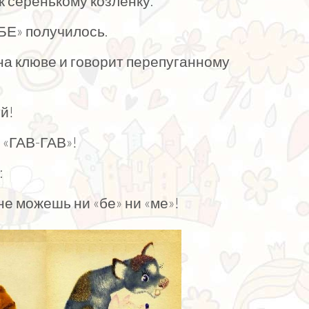
к серенькому козлёнку.
-БЕ» получилось.
на клюве и говорит перепуганному
й!
 «ГАВ-ГАВ»!
:
не можешь ни «бе» ни «ме»!