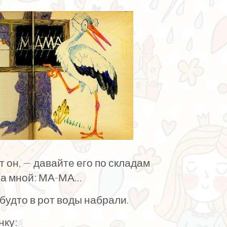
т он, — давайте его по складам
 за мной: МА-МА…
будто в рот воды набрали.
нку: