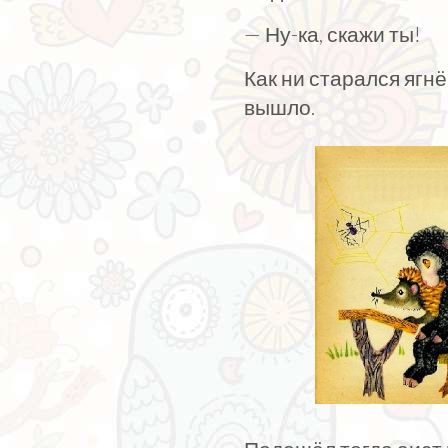
— Ну-ка, скажи ты!
Как ни старался ягнё
вышло.