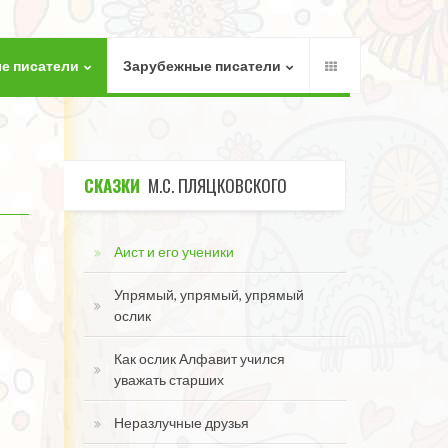
е писатели
Зарубежные писатели
СКАЗКИ
М.С. ПЛЯЦКОВСКОГО
Аист и его ученики
Упрямый, упрямый, упрямый
ослик
Как ослик Алфавит учился
уважать старших
Неразлучные друзья