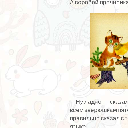
А воробей прочирик
— Ну ладно, — сказа
всем зверюшкам пятё
правильно сказал сл
языке.