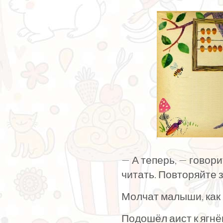
— А теперь, — говори
читать. Повторяйте
Молчат малыши, как 
Подошёл аист к ягнё