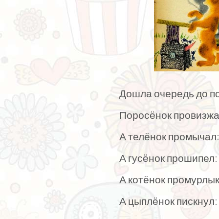
Дошла очередь до п
Поросёнок провизж
А телёнок промычал:
А гусёнок прошипел: 
А котёнок промурлык
А цыплёнок пискнул: