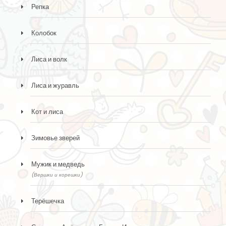
Репка
Колобок
Лиса и волк
Лиса и журавль
Кот и лиса
Зимовье зверей
Мужик и медведь
(Вершки и корешки)
Терёшечка