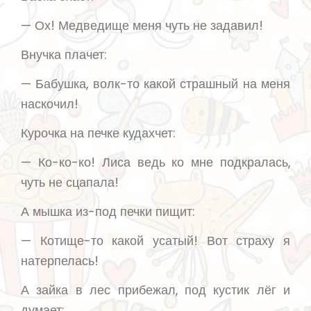
— Ох! Медведище меня чуть не задавил!
Внучка плачет:
— Бабушка, волк-то какой страшный на меня
наскочил!
Курочка на печке кудахчет:
— Ко-ко-ко! Лиса ведь ко мне подкралась,
чуть не сцапала!
А мышка из-под печки пищит:
— Котище-то какой усатый! Вот страху я
натерпелась!
А зайка в лес прибежал, под кустик лёг и
думает: