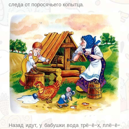
следа от поросячьего копытца.
Назад идут, у бабушки вода трё-ё-х, плё-ё-