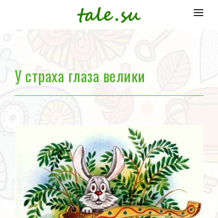
Главная
Народные сказки
У страха глаза велики
Отечественные писатели
Зарубежные писатели