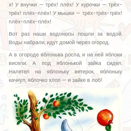
х! У внучки — трёх! плёх! У курочки — трёх-
трёх! плёх-плёх! У мышки — трёх-трёх-трёх!
плёх-плёх-плёх!
Вот раз наши водоносы пошли за водой.
Воды набрали, идут домой через огород.
А в огороде яблонька росла, и на ней яблоки
висели. А под яблонькой зайка сидел.
Налетел на яблоньку ветерок, яблоньку
качнул, яблочко хлоп — и зайке в лоб!