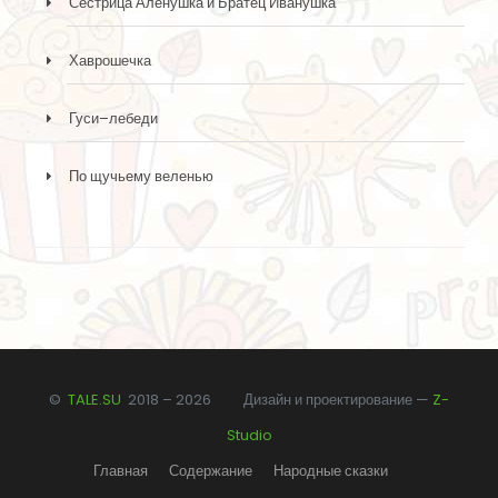
Сестрица Алёнушка и Братец Иванушка
Хаврошечка
Гуси–лебеди
По щучьему веленью
©
TALE.SU
2018 –
2026 Дизайн и проектирование —
Z-
Studio
Главная
Содержание
Народные сказки