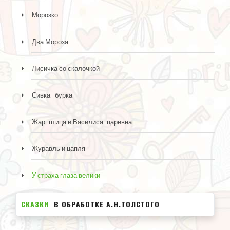
Морозко
Два Мороза
Лисичка со скалочкой
Сивка–бурка
Жар-птица и Василиса-царевна
Журавль и цапля
У страха глаза велики
СКАЗКИ
В ОБРАБОТКЕ А.Н.ТОЛСТОГО