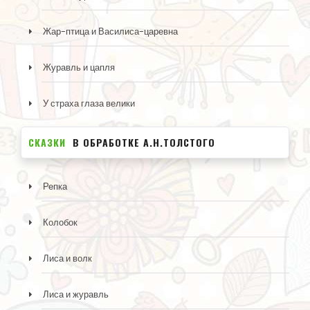
Жар-птица и Василиса-царевна
Журавль и цапля
У страха глаза велики
СКАЗКИ
В ОБРАБОТКЕ А.Н.ТОЛСТОГО
Репка
Колобок
Лиса и волк
Лиса и журавль