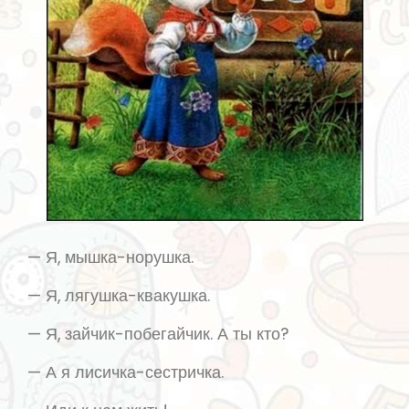
— Я, мышка-норушка.
— Я, лягушка-квакушка.
— Я, зайчик-побегайчик. А ты кто?
— А я лисичка-сестричка.