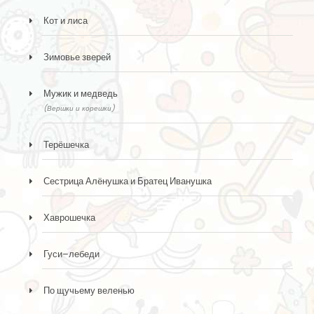
Кот и лиса
Зимовье зверей
Мужик и медведь
(Вершки и корешки)
Терёшечка
Сестрица Алёнушка и Братец Иванушка
Хаврошечка
Гуси–лебеди
По щучьему веленью