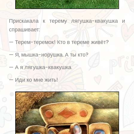
Прискакала к терему лягушка-квакушка и
спрашивает:
— Терем-теремок! Кто в тереме живёт?
— Я, мышка-норушка. А ты кто?
— А я лягушка-квакушка.
— Иди ко мне жить!