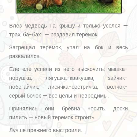
Влез медведь на крышу и только уселся —
трах, ба-бах! — раздавил теремок.
Затрещал теремок, упал на бок и весь
развалился.
Еле-еле успели из него выскочить: мышка-
норушка, лягушка-квакушка, зайчик-
побегайчик, лисичка-сестричка, волчок-
серый бочок — все целы и невредимы.
Принялись они брёвна носить, доски
пилить — новый теремок строить.
Лучше прежнего выстроили.