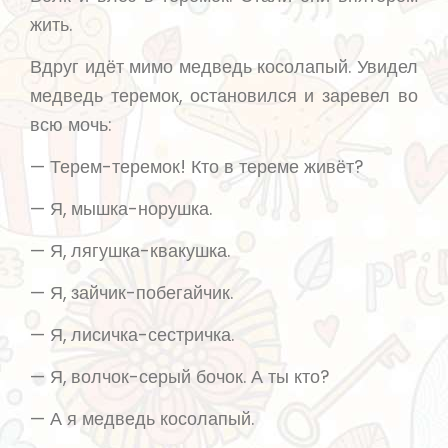
жить.
Вдруг идёт мимо медведь косолапый. Увидел
медведь теремок, остановился и заревел во
всю мочь:
— Терем-теремок! Кто в тереме живёт?
— Я, мышка-норушка.
— Я, лягушка-квакушка.
— Я, зайчик-побегайчик.
— Я, лисичка-сестричка.
— Я, волчок-серый бочок. А ты кто?
— А я медведь косолапый.