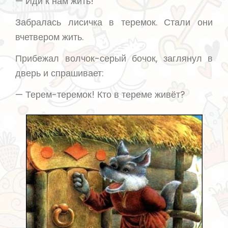
— Иди к нам жить!
Забралась лисичка в теремок. Стали они
вчетвером жить.
Прибежал волчок-серый бочок, заглянул в
дверь и спрашивает:
— Терем-теремок! Кто в тереме живёт?