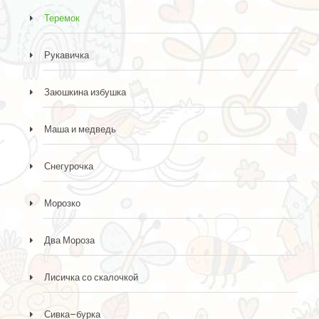
Теремок
Рукавичка
Заюшкина избушка
Маша и медведь
Снегурочка
Морозко
Два Мороза
Лисичка со скалочкой
Сивка–бурка