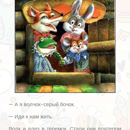
— А я волчок-серый бочок.
— Иди к нам жить.
Волк и влез в теремок. Стали они впятером