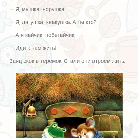
— Я, мышка-норушка.
— Я, лягушка-квакушка. А ты кто?
— А я зайчик-побегайчик.
— Иди к нам жить!
Заяц скок в теремок. Стали они втроём жить.