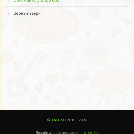
Соломинка, уголь и боб
Верные звери
©
TALE.SU
2018 –
2026
Дизайн и проектирование —
Z-Studio