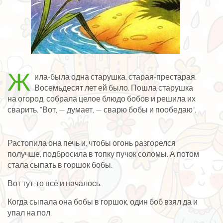
Ж
ила-была одна старушка, старая-престарая.
Восемьдесят лет ей было. Пошла старушка
на огород, собрала целое блюдо бобов и решила их
сварить. “Вот, — думает, — сварю бобы и пообедаю”.
Растопила она печь и, чтобы огонь разгорелся
получше, подбросила в топку пучок соломы. А потом
стала сыпать в горшок бобы.
Вот тут-то всё и началось.
Когда сыпала она бобы в горшок, один боб взял да и
упал на пол.