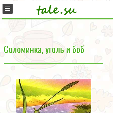
сказки
нные
Соломинка, уголь и боб
ые