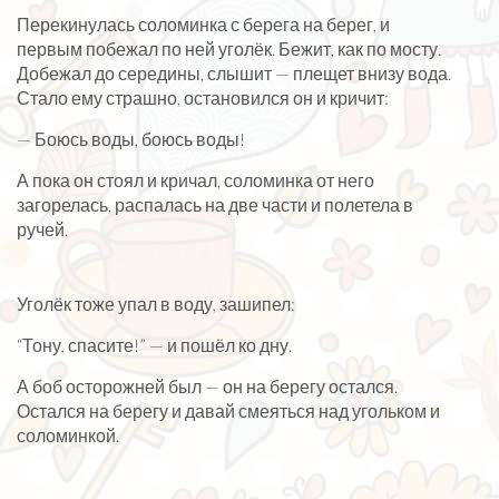
Перекинулась соломинка с берега на берег, и
первым побежал по ней уголёк. Бежит, как по мосту.
Добежал до середины, слышит — плещет внизу вода.
Стало ему страшно, остановился он и кричит:
— Боюсь воды, боюсь воды!
А пока он стоял и кричал, соломинка от него
загорелась, распалась на две части и полетела в
ручей.
Уголёк тоже упал в воду, зашипел:
“Тону, спасите!” — и пошёл ко дну.
А боб осторожней был — он на берегу остался.
Остался на берегу и давай смеяться над угольком и
соломинкой.