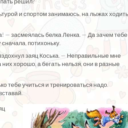
упать решил?
ультурой и спортом занимаюсь, на лыжах ходит
а! — засмеялась белка Ленка. — Да зачем тебе
у сначала, потихоньку.
 вздохнул заяц Коська. — Неправильные мне
 них хорошо, а бегать нельзя, они в разные
ко тебе учиться и тренироваться надо.
вставай.
яц