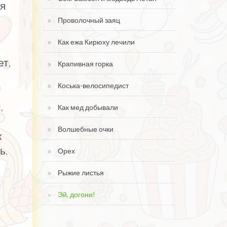
 я
Проволочный заяц
Как ежа Кирюху лечили
ет,
Крапивная горка
я
Коська-велосипедист
,
Как мед добывали
Волшебные очки
к
ь.
Орех
Рыжие листья
Эй, догони!