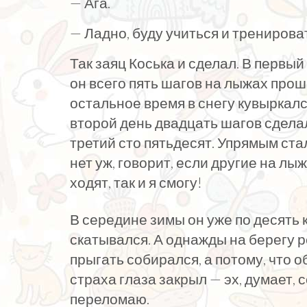
— Ага.
— Ладно, буду учиться и тренирова
Так заяц Коська и сделал. В первый
он всего пять шагов на лыжах прош
остальное время в снегу кувыркалс
второй день двадцать шагов сделал
третий сто пятьдесят. Упрямым ста
нет уж, говорит, если другие на лы
ходят, так и я смогу!
В середине зимы он уже по десять 
скатывался. А однажды на берегу р
прыгать собирался, а потому, что о
страха глаза закрыл — эх, думает, 
переломаю.