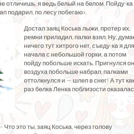
не отличишь, я ведь белый на белом. Пойду-ка
п подарил, по лесу побегаю».
Достал заяц Коська лыжи, протер их,
ремни приладил, палки взял. Ну, дума
ничего тут хитрого нет, съеду-ка я дл
начала с небольшой горки, а потом
пойду побольше искать. Пригнулся он
воздуха побольше набрал, палками
оттолкнулся и — шлеп в снег! А тут ка
раз белка Ленка поблизости оказалас
 Что это ты, заяц Коська, через голову