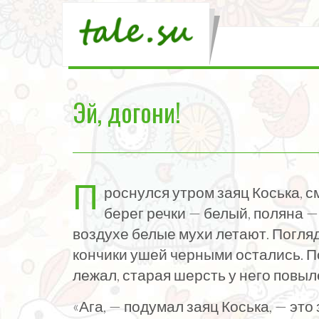
Эй, догони!
П
роснулся утром заяц Коська, с
берег речки — белый, поляна — 
воздухе белые мухи летают. Погляде
кончики ушей черными остались. По
лежал, старая шерсть у него повыл
«Ага, — подумал заяц Коська, — это