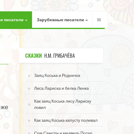
е писатели
Зарубежные писатели
СКАЗКИ
Н.М. ГРИБАЧЁВА
Заяц Коська и Родничок
Лиса Лариска и белка Ленка
Как заяц Коська лису Лариску
еже
ловил
Как заяц Коська капусту поливал
Сом Самсон и медведь Потап