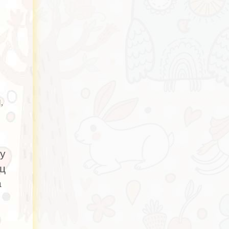
,
му
яц
а