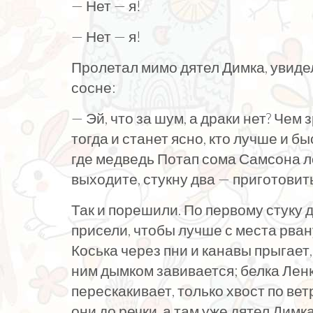
— Нет — я!
— Нет — я!
Пролетал мимо дятел Димка, увидел
сосне:
— Эй, что за шум, а драки нет? Чем
тогда и станет ясно, кто лучше и бы
где медведь Потап сома Самсона ло
выходите, стукну два — приготовить
Так и порешили. По первому стуку 
присели, чтобы лучше с места рван
Коська через пни и канавы прыгает
ним дымком завивается; белка Ленка
перескакивает, только хвост по вет
они до речки, а там уже дятел Димка