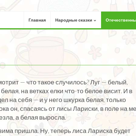
Главная
Народные сказки
Отечественны
мотрит — что такое случилось? Луг — белый,
белая, на ветках елки что-то белое висит. И в
л на себя — и у него шкурка белая, только
ка он, спасаясь от лисы Лариски, в поле на м
езла, а белая выросла.
 зима пришла. Ну, теперь лиса Лариска будет