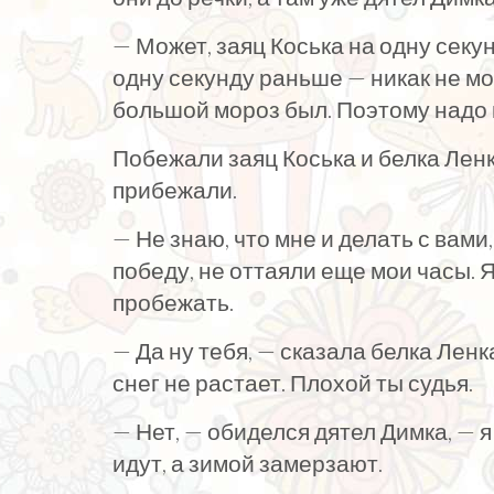
— Может, заяц Коська на одну секу
одну секунду раньше — никак не мо
большой мороз был. Поэтому надо в
Побежали заяц Коська и белка Ленка
прибежали.
— Не знаю, что мне и делать с вами
победу, не оттаяли еще мои часы. Я
пробежать.
— Да ну тебя, — сказала белка Ленк
снег не растает. Плохой ты судья.
— Нет, — обиделся дятел Димка, — я
идут, а зимой замерзают.