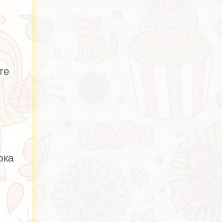
те
ока