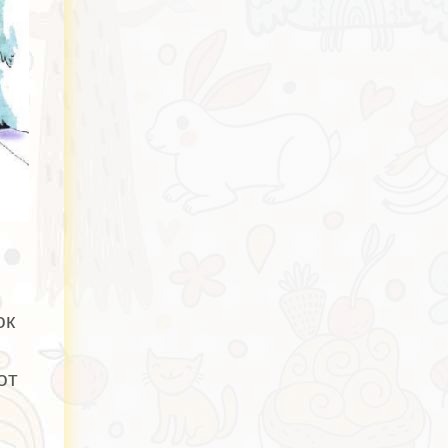
ок
от