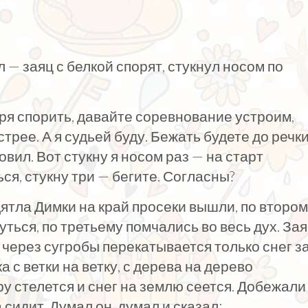
 — заяц с белкой спорят, стукнул носом по
 зря спорить, давайте соревнование устроим,
стрее. А я судьей буду. Бежать будете до речки
вил. Вот стукну я носом раз — на старт
ся, стукну три — бегите. Согласны?
дятла Димки на край просеки вышли, по второ
уться, по третьему помчались во весь дух. За
, через сугробы перекатывается только снег з
 с ветки на ветку, с дерева на дерево
ру стелется и снег на землю сеется. Добежали
 сидит. Думал он, думал и сказал: