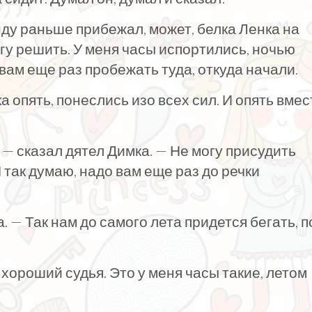
нду раньше прибежал, может, белка Ленка на
гу решить. У меня часы испортились, ночью
ам еще раз пробежать туда, откуда начали.
 опять, понеслись изо всех сил. И опять вмес
, — сказал дятел Димка. — Не могу присудить
 так думаю, надо вам еще раз до речки
а. — Так нам до самого лета придется бегать, п
 хороший судья. Это у меня часы такие, летом