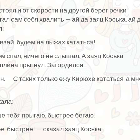
стоял и от скорости на другой берег речки
ал сам себя хвалить — ай да заяц Коська, ай 
л:
лезай, будем на лыжах кататься!
м спал, ничего не слышал. А заяц Коська
плина прыгнул. Загордился:
. — С таких только ежу Кирюхе кататься, а мн
кала:
чше тебя прыгаю, быстрее бегаю!
ее-быстрее! — сказал заяц Коська.