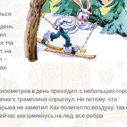
ться.
 день
ел,
я. На
, на
л —
жах
километров в день проходил, с небольших гор
ечки с трамплина спрыгнул. Не потому, что
брыва не заметил. Как полетел по воздуху, так 
сейчас как шмякнусь на лед, все ребра