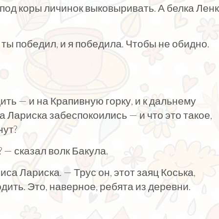
-под коры личинок выковыривать. А белка Лен
 ты победил, и я победила. Чтобы не обидно.
ить — и на Крапивную горку, и к дальнему
са Лариска забеспокоились — и что это такое,
нут?
? — сказал волк Бакула.
иса Лариска. — Трус он, этот заяц Коська,
дить. Это, наверное, ребята из деревни.