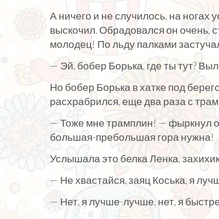
А ничего и не случилось, на ногах у
выскочил. Обрадовался он очень, ст
молодец! По льду палками застуча
— Эй, бобер Борька, где ты тут? Вы
Но бобер Борька в хатке под берего
расхрабрился, еще два раза с трам
— Тоже мне трамплин! — фыркнул он
большая-пребольшая гора нужна!
Услышала это белка Ленка, захихи
— Не хвастайся, заяц Коська, я лу
— Нет, я лучше-лучше, нет, я быстр