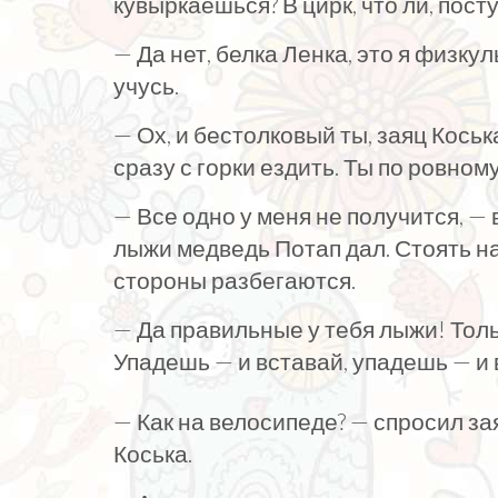
кувыркаешься? В цирк, что ли, пост
— Да нет, белка Ленка, это я физк
учусь.
— Ох, и бестолковый ты, заяц Коськ
сразу с горки ездить. Ты по ровном
— Все одно у меня не получится, —
лыжи медведь Потап дал. Стоять на
стороны разбегаются.
— Да правильные у тебя лыжи! Толь
Упадешь — и вставай, упадешь — и 
— Как на велосипеде? — спросил за
Коська.