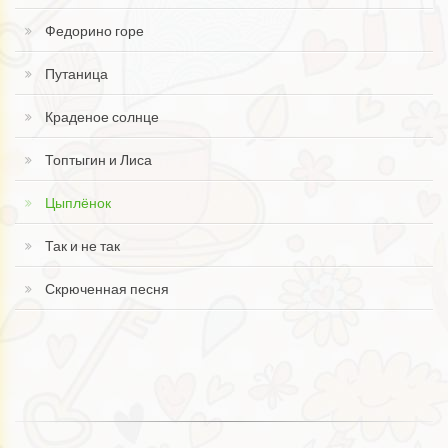
Федорино горе
Путаница
Краденое солнце
Топтыгин и Лиса
Цыплёнок
Так и не так
Скрюченная песня