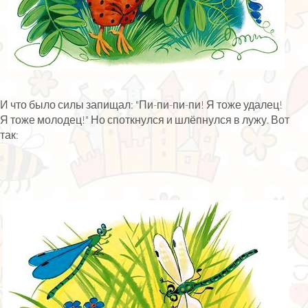
И что было силы запищал: "Пи-пи-пи-пи! Я тоже удалец!
Я тоже молодец!" Но споткнулся и шлёпнулся в лужу. Вот
так: