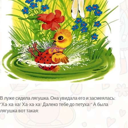
В луже сидела лягушка. Она увидала его и засмеялась:
"Ха-ха-ха! Ха-ха-ха! Далеко тебе до петуха!" А была
лягушка вот такая: