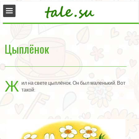
сказки
Цыплёнок
нные
Ж
ил на свете цыплёнок. Он был маленький. Вот
ые
такой: